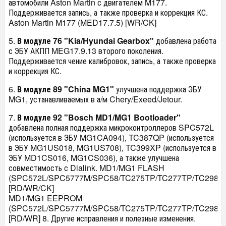
автомобили Aston Martin с двигателем M177.
Поддерживается запись, а также проверка и коррекция КС.
Aston Martin M177 (MED17.7.5) [WR/CK]
5.
В модуле 76 "Kia/Hyundai Gearbox"
добавлена работа
с ЭБУ АКПП MEG17.9.13 второго поколения.
Поддерживается чение калибровок, запись, а также проверка
и коррекция КС.
6.
В модуле 89 "China MG1"
улучшена поддержка ЭБУ
MG1, устанавливаемых в а/м Chery/Exeed/Jetour.
7.
В модуле 92 "Bosch MD1/MG1 Bootloader"
добавлена полная поддержка микроконтроллеров SPC572L
(используется в ЭБУ MG1CA094), TC387QP (используется
в ЭБУ MG1US018, MG1US708), TC399XP (используется в
ЭБУ MD1CS016, MG1CS036), а также улучшена
совместимость с Dialink. MD1/MG1 FLASH
(SPC572L/SPC5777M/SPC58/TC275TP/TC277TP/TC298T
[RD/WR/CK]
MD1/MG1 EEPROM
(SPC572L/SPC5777M/SPC58/TC275TP/TC277TP/TC298T
[RD/WR] 8. Другие исправления и полезные изменения.