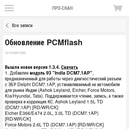
ПРО-СКАН
Все записи
Обновление PCMflash
13 НОЯБРЯ 2023
Вышла новая версия 1.3.4.
Скачать
1. Добавлен
модуль 93 "India DCM7.1AP"
,
предназначенный для работы через диагностический разъем
с ЭБУ Delphi DCM7.1AP, устанавливаемый на автомобили
для рынка Индии (Ashok Leyland, Eicher, Force Motors,
Kia/Hyundai, Tata). Поддерживается чтение, запись, а также
проверка и коррекция КС. Ashok Leyland 1.5L TD
(DCM7.1AP) [RD/WR/CK]
Eicher E366/E474 2.0L, 3.0L TD (DCM7.1AP)
[RD/WR/CK]
Force Motors 2.6L TD (DCM7.1AP) [RD/WR/CK]