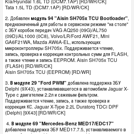
Kia/Hyundai 1.6L TD (DCM7.1AP) [RD/WR/CK]
Tata 1.5L TD (DCM7.1AP) [RD/WR/CK]
2. Добавлен
модуль 94 "Aisin SH705x TCU Bootloader"
,
предназначенный для работы в сервисном режиме "на столе"
с ЭБУ коробок передач VAG AQ250 (09G)/AL750
(09D)/AL1000 (0C8), Volvo/LR/Ford AWF21, Mini
GA6F21WA, Mazda AW6A-EL, использующих
микроконтроллеры SH705x. Поддерживается чтение,
запись, проверка и коррекция контрольных сумм для FLASH,
а также чтение и запись EEPROM. Aisin SH705x TCU
(FLASH) [RD/WR/CK]
Aisin SH705x TCU (EEPROM) [RD/WR]
3.
В модуле 29 "Ford PWM"
добавлена поддержка ЭБУ
Delphi (9X43), устанавливавшегося в автомобили Jaguar X-
Type с двигателем 2.2л и сажевым фильтром.
Поддерживается чтение, запись, а также проверка и
коррекция КС. Jaguar X-Type 2.2L Duratorq TDCi DPF
(Delphi) [9X43] [RD/WR/CK]
4.
В модуле 69 "Mercedes-Benz MED17/EDC17"
добавлена поддержка ЭБУ MED17.7.5, устанавливаемого в