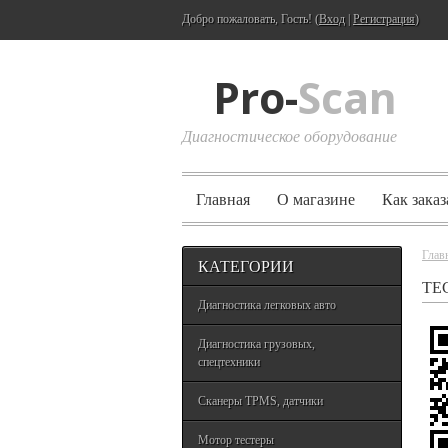
Добро пожаловать, Гость! (
Вход
|
Регистрация
)
Pro-
Scan
Диагностическое оборудование
Главная
О магазине
Как заказ
Глав
КАТЕГОРИИ
ТЕ
Диагностика легковых авто
Диагностика грузовых,
спецтехники
Сканеры TPMS, датчики
Мотор тестеры