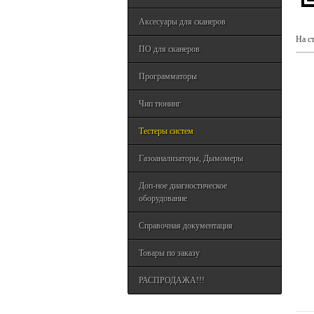
Аксесуары для сканеров
На с
ПО для сканеров
Программаторы
Чип тюнинг
Тестеры систем
Газоанализаторы, Дымомеры
Доп-ное диагностическое
оборудование
Справочная документация
Товары по заказу
РАСПРОДАЖА!!!