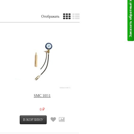
Отображать
SMC 101\1
0
₽