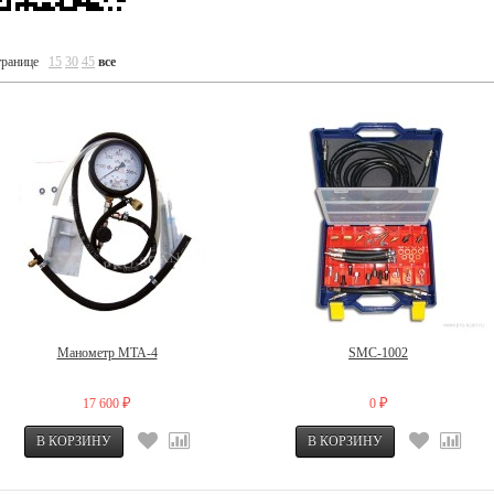
транице
15
30
45
все
Манометр МТА-4
SMC-1002
17 600
0
₽
₽