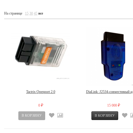
На странице
15
30
45
все
Tactrix Openport 2.0
DiaLink: J2534-совместимый а
0
15 000
₽
₽