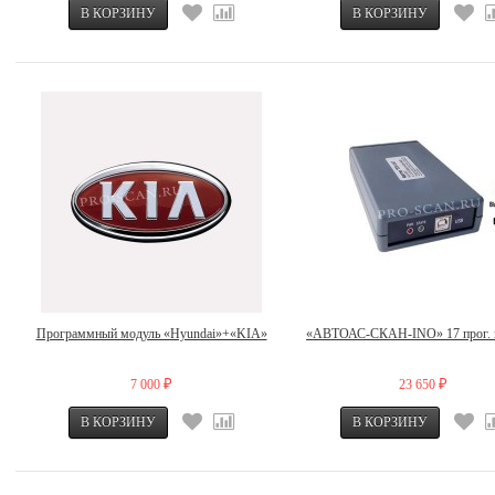
Программный модуль «Hyundai»+«KIA»
«АВТОАС-СКАН-INO» 17 прог. 
7 000
23 650
₽
₽