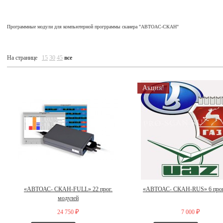
Программные модули для компьютерной прогрраммы сканера "АВТОАС-СКАН"
На странице
15
30
45
все
Акция!
«АВТОАС- СКАН-FULL» 22 прог.
«АВТОАС- СКАН-RUS» 6 прог
модулей
24 750
7 000
₽
₽