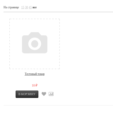
На странице
15
30
45
все
Тестовый товар
10
₽