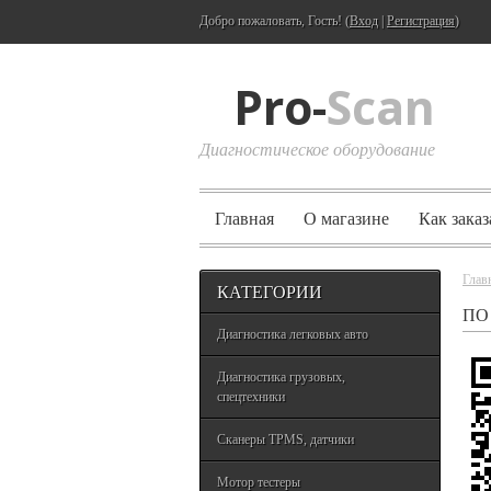
Добро пожаловать, Гость! (
Вход
|
Регистрация
)
Pro-
Scan
Диагностическое оборудование
Главная
О магазине
Как заказ
Глав
КАТЕГОРИИ
ПО
Диагностика легковых авто
Диагностика грузовых,
спецтехники
Сканеры TPMS, датчики
Мотор тестеры