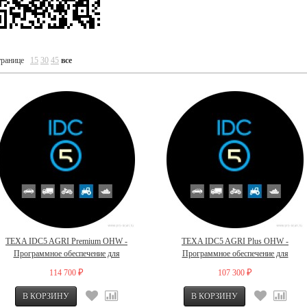
транице
15
30
45
все
TEXA IDC5 AGRI Premium OHW -
TEXA IDC5 AGRI Plus OHW -
Программное обеспечение для
Программное обеспечение для
диагностики сельхоз, строительной
диагностики сельхоз, строительной
114 700
107 300
₽
₽
техники
техники