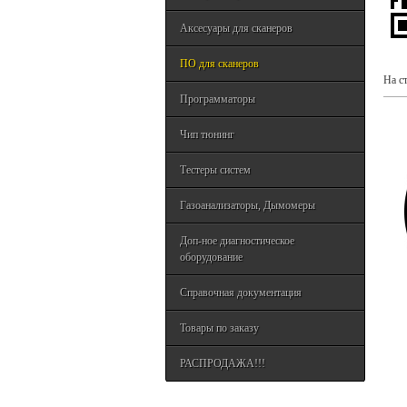
Аксесуары для сканеров
ПО для сканеров
На с
Программаторы
Чип тюнинг
Тестеры систем
Газоанализаторы, Дымомеры
Доп-ное диагностическое
оборудование
Справочная документация
Товары по заказу
РАСПРОДАЖА!!!