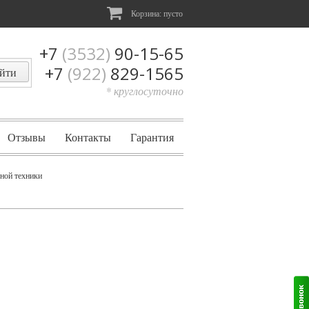
Корзина:
пусто
+7
(3532)
90-15-65
+7
(922)
829-1565
* круглосуточно
Отзывы
Контакты
Гарантия
ьной техники