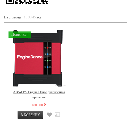
На странице
15
30
45
все
Новинка!
ABS-EBS Engine Dance диагностика
прицепов
180 000
₽