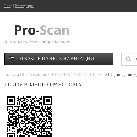
Вход
|
Регистрация
Pro-
Scan
Диагностическое оборудование
ОТКРЫТЬ ПАНЕЛЬ НАВИГАЦИИ
Главная
»
ПО для сканеров
»
ПО для TEXA NAVIGATOR TXTs
» ПО для водного т
ПО ДЛЯ ВОДНОГО ТРАНСПОРТА