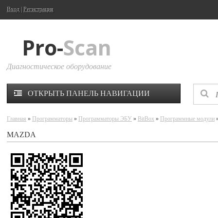
Вход
|
Регистрация
Pro-
Scan
Диагностическое оборудование
ОТКРЫТЬ ПАНЕЛЬ НАВИГАЦИИ
Главная
»
Программаторы
»
Программаторы ЭБУ
»
BitBox
»
Программные модули
»
MAZDA