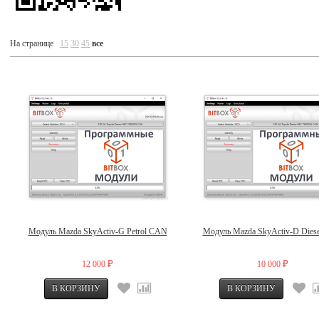
На странице
15
30
45
все
Модуль Mazda SkyActiv-G Petrol CAN
Модуль Mazda SkyActiv-D Dies
12 000
10 000
₽
₽