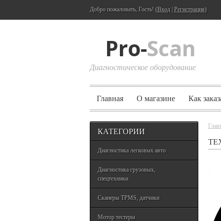
Добро пожаловать, Гость! (
Вход
|
Регистрация
)
Pro-
Scan
Диагностическое оборудование
Главная
О магазине
Как заказ
Глав
КАТЕГОРИИ
TE
Диагностика легковых авто
Диагностика грузовых,
спецтехники
Сканеры TPMS, датчики
Мотор тестеры