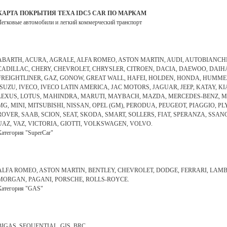
КАРТА ПОКРЫТИЯ TEXA IDC5 CAR ПО МАРКАМ
Легковые автомобили и легкий коммерческий транспорт
ABARTH, ACURA, AGRALE, ALFA ROMEO, ASTON MARTIN, AUDI, AUTOBIANCHI, 
CADILLAC, CHERY, CHEVROLET, CHRYSLER, CITROEN, DACIA, DAEWOO, DAIHAT
FREIGHTLINER, GAZ, GONOW, GREAT WALL, HAFEI, HOLDEN, HONDA, HUMMER,
ISUZU, IVECO, IVECO LATIN AMERICA, JAC MOTORS, JAGUAR, JEEP, KATAY, KI
LEXUS, LOTUS, MAHINDRA, MARUTI, MAYBACH, MAZDA, MERCEDES-BENZ, MER
MG, MINI, MITSUBISHI, NISSAN, OPEL (GM), PERODUA, PEUGEOT, PIAGGIO,
ROVER, SAAB, SCION, SEAT, SKODA, SMART, SOLLERS, FIAT, SPERANZA, SSA
UAZ, VAZ, VICTORIA, GIOTTI, VOLKSWAGEN, VOLVO.
Категория "SuperCar"
ALFA ROMEO, ASTON MARTIN, BENTLEY, CHEVROLET, DODGE, FERRARI, LAMB
MORGAN, PAGANI, PORSCHE, ROLLS-ROYCE.
Категория "GAS"
BIGAS, SEQUENTIAL, GIS, BRC.