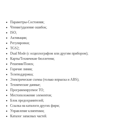
Параметры-Состояния;
Чтение/удаление ошибок;
ISO;
Активации;
Регулировки;
TGS2;
Dual Mode (c осциллографом или другим прибором);
Карты/Техничекие бюллетени;
Решения/Поиск;
Горячие линии;
Телеподдержка;
Электрические схемы (только впрыска и ABS);
Технические данные;
Программируемое ТО;
Местоположение элементов;
Блок предохранителей;
Ссылка на каталоги других фирм;
Управление клиентами;
Каталог запасных частей.