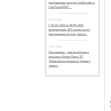
программные модули CombiLoader и
СhipTuningPRO:...
01.05.2026
С 01-05-2026 по 08-05-2026
включительно 20% скидка на все
программные модули, пакеты...
29.01.2026
Программно - диагностического
комплекса Engine Dance X5
Добавлена возможность чтения и
записи...