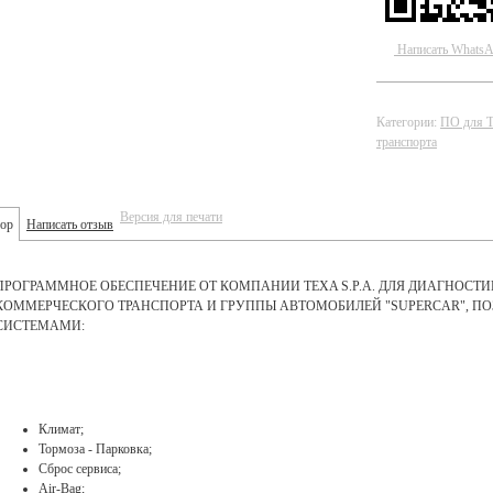
Написать Whats
Категории:
ПО для 
транспорта
Версия для печати
ор
Написать отзыв
ПРОГРАММНОЕ ОБЕСПЕЧЕНИЕ ОТ КОМПАНИИ TEXA S.P.A. ДЛЯ ДИАГНОСТ
КОММЕРЧЕСКОГО ТРАНСПОРТА И ГРУППЫ АВТОМОБИЛЕЙ "SUPERCAR", П
СИСТЕМАМИ:
Климат;
Тормоза - Парковка;
Сброс сервиса;
Air-Bag;