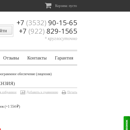
Корзина:
пусто
+7
(3532)
90-15-65
+7
(922)
829-1565
* круглосуточно
Отзывы
Контакты
Гарантия
граммное обеспечение (лицензия)
ЕНЗИЯ)
в избранное
Добавить к сравнению
Печать
еж (+
1 554
)
₽