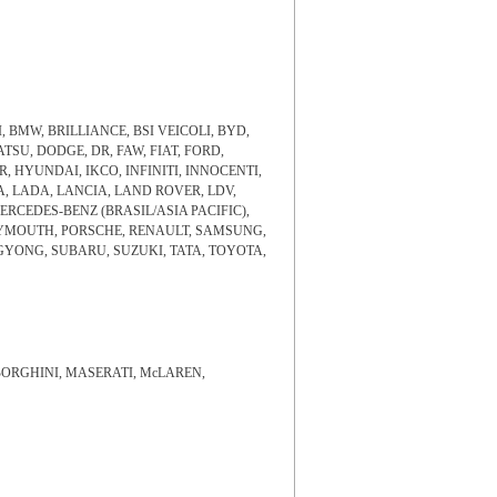
BMW, BRILLIANCE, BSI VEICOLI, BYD,
SU, DODGE, DR, FAW, FIAT, FORD,
 HYUNDAI, IKCO, INFINITI, INNOCENTI,
A, LADA, LANCIA, LAND ROVER, LDV,
CEDES-BENZ (BRASIL/ASIA PACIFIC),
 PLYMOUTH, PORSCHE, RENAULT, SAMSUNG,
NGYONG, SUBARU, SUZUKI, TATA, TOYOTA,
ORGHINI, MASERATI, McLAREN,