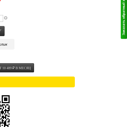
₽
клик
 10 489
В МЕСЯЦ
₽