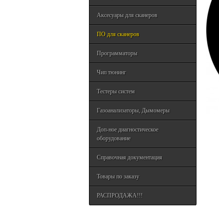
Аксесуары для сканеров
ПО для сканеров
Программаторы
Чип тюнинг
Тестеры систем
Газоанализаторы, Дымомеры
Доп-ное диагностическое
оборудование
Справочная документация
Товары по заказу
РАСПРОДАЖА!!!