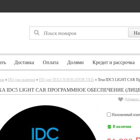
ать
Доставка
Оплата
Долями
Кредит и рассрочка
ная
»
ПО для сканеров
»
ПО для TEXA NAVIGATOR TXTs
» Texa IDC5 LIGHT CAR Про
XA IDC5 LIGHT CAR ПРОГРАММНОЕ ОБЕСПЕЧЕНИЕ (ЛИЦ
Добавить 
Наложенный плат
В наличии