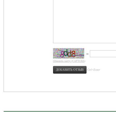
→
Обновить капчу (CAPTCHA)
Ctrl+Enter