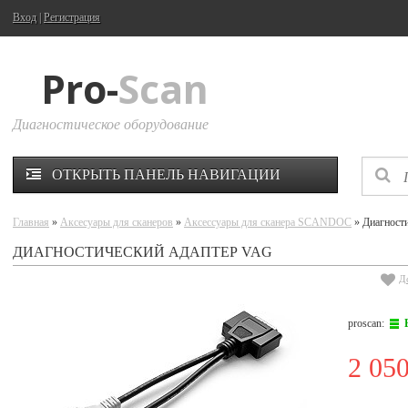
Вход
|
Регистрация
Pro-
Scan
Диагностическое оборудование
ОТКРЫТЬ ПАНЕЛЬ НАВИГАЦИИ
Главная
»
Аксесуары для сканеров
»
Аксессуары для сканера SCANDOC
» Диагност
ДИАГНОСТИЧЕСКИЙ АДАПТЕР VAG
Д
proscan:
2 05