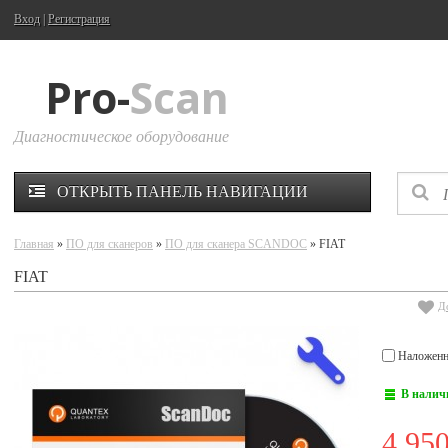
Вход
|
Регистрация
Pro-
Scan
Диагностическое оборудование
ОТКРЫТЬ ПАНЕЛЬ НАВИГАЦИИ
Главная
»
ПО для сканеров
»
ПО для сканера SCANDOC
» FIAT
FIAT
Д
Наложенн
В налич
4 95