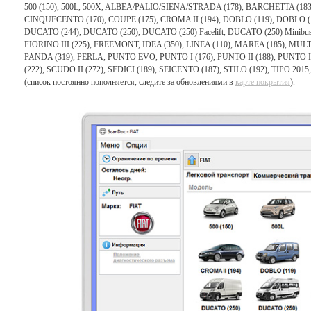
500 (150), 500L, 500X, ALBEA/PALIO/SIENA/STRADA (178), BARCHETTA (183
CINQUECENTO (170), COUPE (175), CROMA II (194), DOBLO (119), DOBLO (1
DUCATO (244), DUCATO (250), DUCATO (250) Facelift, DUCATO (250) Minibus,
FIORINO III (225), FREEMONT, IDEA (350), LINEA (110), MAREA (185), MULT
PANDA (319), PERLA, PUNTO EVO, PUNTO I (176), PUNTO II (188), PUNTO II
(222), SCUDO II (272), SEDICI (189), SEICENTO (187), STILO (192), TIPO 2015
(список постоянно пополняется, следите за обновлениями в
карте покрытия
).