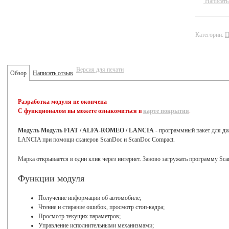
Написать
Категории:
П
Версия для печати
Обзор
Написать отзыв
Разработка модуля не окончена
С функционалом вы можете ознакомиться в
карте покрытия
.
Модуль Модуль FIAT / ALFA-ROMEO / LANCIA
- программный пакет для д
LANCIA при помощи сканеров ScanDoc и ScanDoc Compact.
Марка открывается в один клик через интернет. Заново загружать программу Scan
Функции модуля
Получение информации об автомобиле;
Чтение и стирание ошибок, просмотр стоп-кадра;
Просмотр текущих параметров;
Управление исполнительными механизмами;