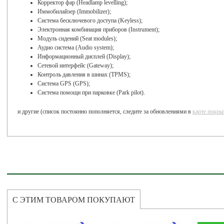
Корректор фар (Headlamp levelling);
Иммобилайзер (Immobilizer);
Система бесключевого доступа (Keyless);
Электронная комбинация приборов (Instrument);
Модуль сидений (Seat modules);
Аудио система (Audio system);
Информационный дисплей (Display);
Сетевой интерфейс (Gateway);
Контроль давления в шинах (TPMS);
Система GPS (GPS);
Система помощи при парковке (Park pilot).
и другие (список постоянно пополняется, следите за обновлениями в
карте покры
С ЭТИМ ТОВАРОМ ПОКУПАЮТ