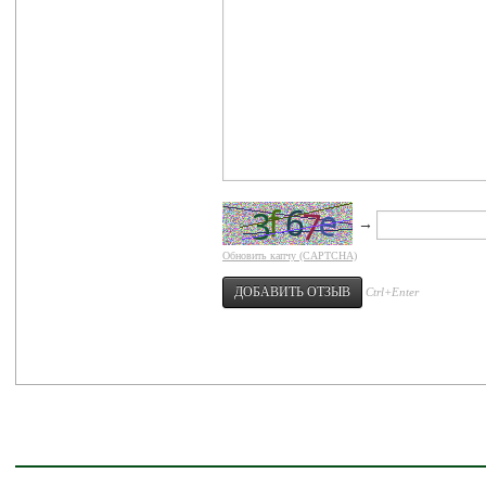
→
Обновить капчу (CAPTCHA)
Ctrl+Enter