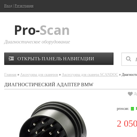
Вход
|
Регистрация
Pro-
Scan
Диагностическое оборудование
ОТКРЫТЬ ПАНЕЛЬ НАВИГАЦИИ
Главная
»
Аксесуары для сканеров
»
Аксессуары для сканера SCANDOC
» Диагност
ДИАГНОСТИЧЕСКИЙ АДАПТЕР BMW
Д
proscan:
2 05